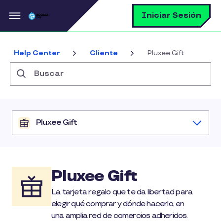
Pasar al contenido principal
B
Iniciar Sesión
Help Center
Cliente
Pluxee Gift
Buscar
Pluxee Gift
Pluxee Gift
La tarjeta regalo que te da libertad para
elegir qué comprar y dónde hacerlo, en
una amplia red de comercios adheridos.