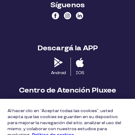
Síguenos
Descargá la APP
Android
IOS
Centro de Atención Pluxee
Contáctanos
2413 1411
Al hacer clic en “Aceptar todas las cookies”, usted
consumidores.uy@pluxeegroup.com
acepta que las cookies se guarden en su dispositivo
para mejorar la navegación del sitio, analizar el uso del
Centro de reclamos
mismo, y colaborar con nuestros estudios para
marketing.
Política de cookies