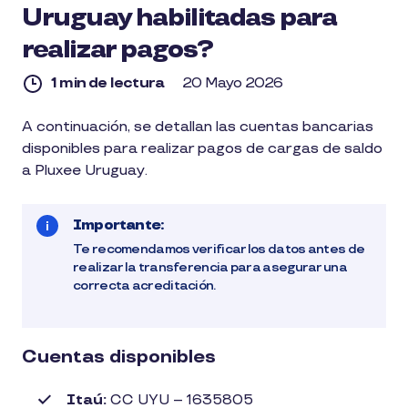
Uruguay habilitadas para
realizar pagos?
1 min de lectura
20 Mayo 2026
1
A continuación, se detallan las cuentas bancarias
min
disponibles para realizar pagos de cargas de saldo
de
lectura
a Pluxee Uruguay.
Importante:
Te recomendamos verificar los datos antes de
realizar la transferencia para asegurar una
correcta acreditación.
Cuentas disponibles
Itaú:
CC UYU – 1635805