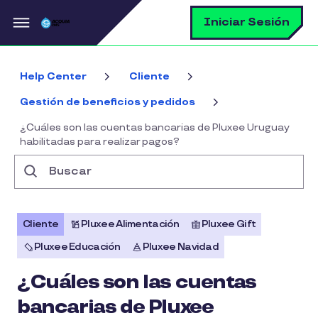
Pasar al contenido principal
B
Iniciar Sesión
Help Center
Cliente
Gestión de beneficios y pedidos
¿Cuáles son las cuentas bancarias de Pluxee Uruguay
habilitadas para realizar pagos?
Buscar
Cliente
Pluxee Alimentación
Pluxee Gift
Pluxee Educación
Pluxee Navidad
¿Cuáles son las cuentas
bancarias de Pluxee