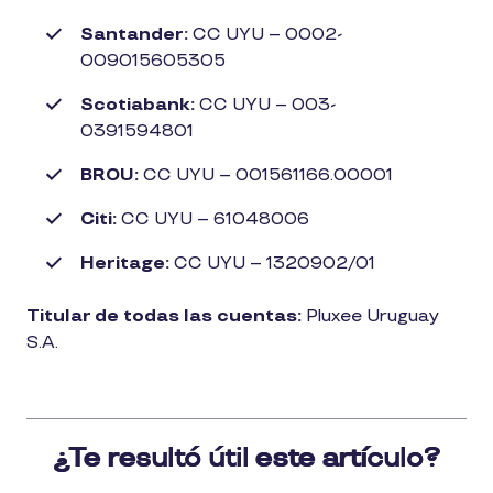
Santander:
CC UYU – 0002-
009015605305
Scotiabank:
CC UYU – 003-
0391594801
BROU:
CC UYU – 001561166.00001
Citi:
CC UYU – 61048006
Heritage:
CC UYU – 1320902/01
Titular de todas las cuentas:
Pluxee Uruguay
S.A.