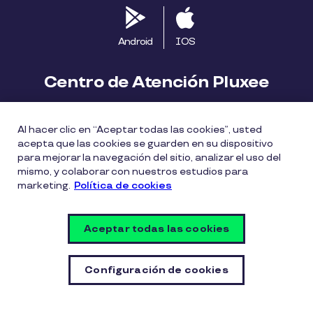
Android
IOS
Centro de Atención Pluxee
Contáctanos
2413 1411
Al hacer clic en “Aceptar todas las cookies”, usted
consumidores.uy@pluxeegroup.com
acepta que las cookies se guarden en su dispositivo
para mejorar la navegación del sitio, analizar el uso del
Centro de reclamos
mismo, y colaborar con nuestros estudios para
marketing.
Política de cookies
Política de Cookies
Políticas de privacidad
Aceptar todas las cookies
Política de divulgación de vulnerabilidades
Configuración de cookies
Configuración de cookies
© PLUXEE URUGUAY 2026