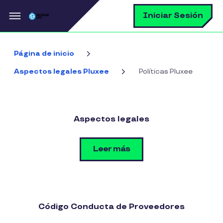
Pasar al contenido principal
B
Iniciar Sesión
Página de inicio
Aspectos legales Pluxee
Políticas Pluxee
Aspectos legales
Leer más
Código Conducta de Proveedores