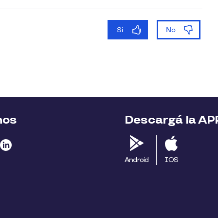
nos
Descargá la AP
Android
IOS