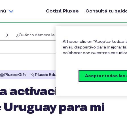
nú
Cotizá Pluxee
Consultá tu sald
¿Cuánto demora la activación del servicio de Pluxee U
Al hacer clic en “Aceptar todas 
en su dispositivo para mejorar la 
colaborar con nuestros estudio
Pluxee Gift
Pluxee Educación
Aceptar todas las
 activación del
e Uruguay para mi