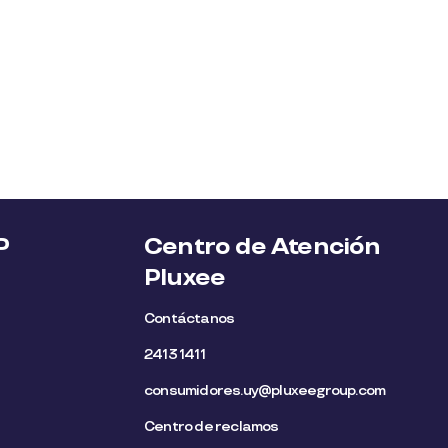
P
Centro de Atención
Pluxee
Contáctanos
2413 1411
consumidores.uy@pluxeegroup.com
Centro de reclamos