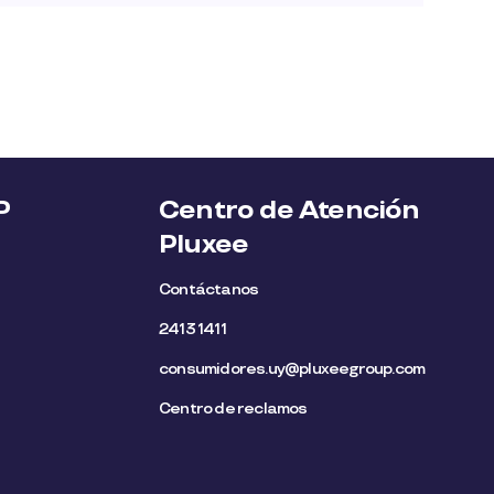
P
Centro de Atención
Pluxee
Contáctanos
2413 1411
consumidores.uy@pluxeegroup.com
Centro de reclamos