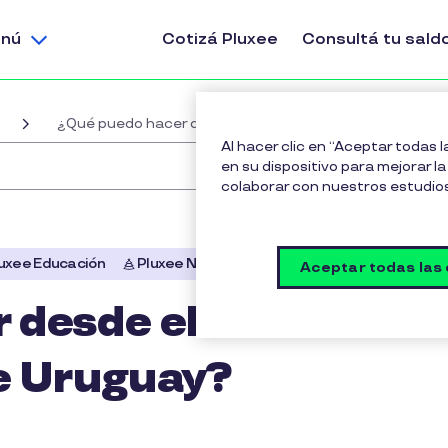
nú
Cotizá Pluxee
Consultá tu sald
¿Qué puedo hacer desde el Portal de Clientes de Pluxe
Al hacer clic en “Aceptar todas 
en su dispositivo para mejorar la 
colaborar con nuestros estudio
uxee Educación
Pluxee Navidad
Aceptar todas las
desde el Portal de
ee Uruguay?