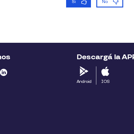
nos
Descargá la AP
Android
IOS