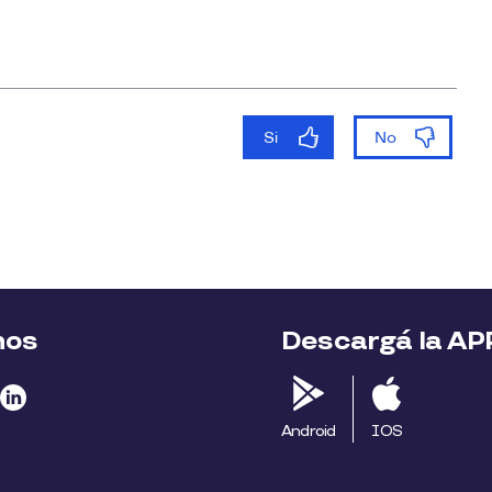
nos
Descargá la AP
Android
IOS