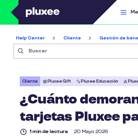
Pasar al contenido principal
Me
Help Center
Cliente
Gestión de bene
Buscar
Cliente
Pluxee Gift
Pluxee Educación
Plux
¿Cuánto demoran e
tarjetas Pluxee p
1 min de lectura
20 Mayo 2026