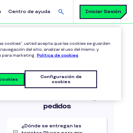
Buscar
Iniciar Sesión
o
Centro de ayuda
as Pluxee para mis empleados?
las cookies”, usted acepta que las cookies se guarden
navegación del sitio, analizar el uso del mismo, y
s para marketing.
Política de cookies
Configuración de
 cookies
cookies
Articulos en esta categoria
Gestión de beneficios y
pedidos
¿Dónde se entregan las