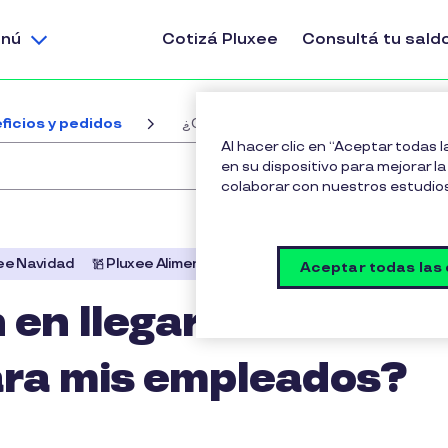
nú
Cotizá Pluxee
Consultá tu sald
ficios y pedidos
¿Cuánto demoran en llegar las tarjet
Al hacer clic en “Aceptar todas 
en su dispositivo para mejorar la 
colaborar con nuestros estudio
ee Navidad
Pluxee Alimentación
Aceptar todas las
n llegar las
ara mis empleados?