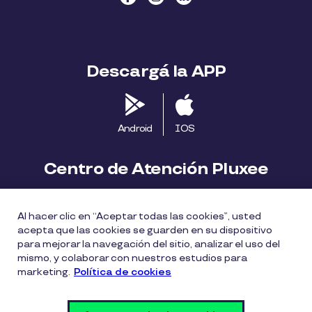
Descargá la APP
Android
IOS
Centro de Atención Pluxee
Contáctanos
2413 1411
Al hacer clic en “Aceptar todas las cookies”, usted
consumidores.uy@pluxeegroup.com
acepta que las cookies se guarden en su dispositivo
para mejorar la navegación del sitio, analizar el uso del
Centro de reclamos
mismo, y colaborar con nuestros estudios para
marketing.
Política de cookies
Política de Cookies
Políticas de privacidad