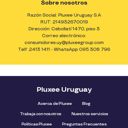
Sobre nosotros
Razón Social: Pluxee Uruguay S.A
RUT: 214932670019
Dirección: Cebollatí 1470, piso 3
Correo electrónico:
consumidores.uy@pluxeegroup.com
Telf: 2413 1411 - WhatsApp 095 308 796
Pluxee Uruguay
Acerca de Pluxee
Blog
Trabaja con nosotros
Nuestros servicios
Políticas Pluxee
Preguntas Frecuentes