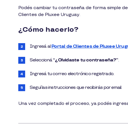
1
Podés cambiar tu contraseña de forma simple desde
min
Clientes de Pluxee Uruguay.
de
lectura
¿Cómo hacerlo?
Ingresá al
Portal de Clientes de Pluxee Uru
Seleccioná
“¿Olvidaste tu contraseña?”
.
Ingresá tu correo electrónico registrado.
Seguí las instrucciones que recibirás por email.
Una vez completado el proceso, ya podés ingres