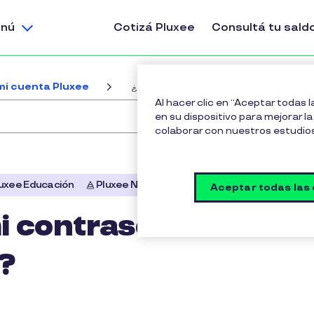
nú
Cotizá Pluxee
Consultá tu sald
mi cuenta Pluxee
¿Cómo cambiar mi contraseña del Por
Al hacer clic en “Aceptar todas 
en su dispositivo para mejorar la 
colaborar con nuestros estudio
uxee Educación
Pluxee Navidad
Aceptar todas las
 contraseña del
?