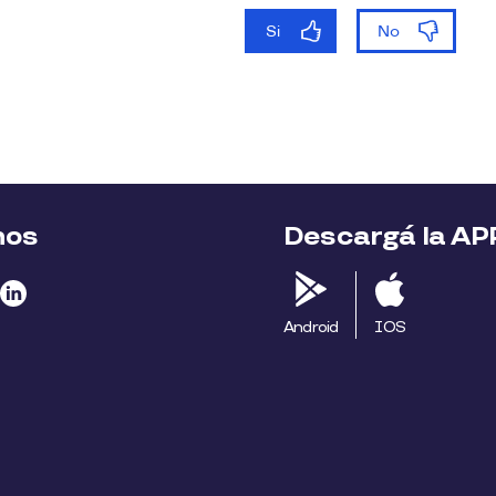
nos
Descargá la AP
Android
IOS