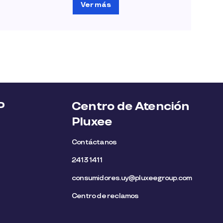
Ver más
P
Centro de Atención
Pluxee
Contáctanos
2413 1411
consumidores.uy@pluxeegroup.com
Centro de reclamos