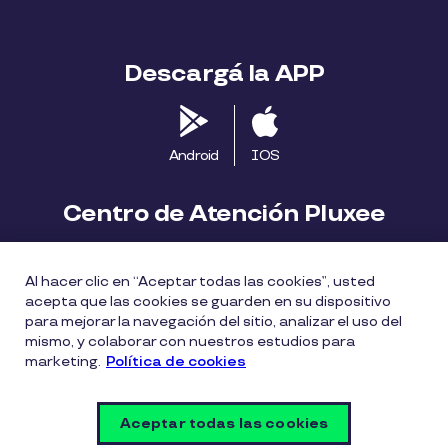
Descargá la APP
Android
IOS
Centro de Atención Pluxee
Contáctanos
2413 1411
Al hacer clic en “Aceptar todas las cookies”, usted
consumidores.uy@pluxeegroup.com
acepta que las cookies se guarden en su dispositivo
para mejorar la navegación del sitio, analizar el uso del
Centro de reclamos
mismo, y colaborar con nuestros estudios para
marketing.
Política de cookies
Política de Cookies
Políticas de privacidad
Aceptar todas las cookies
Política de divulgación de vulnerabilidades