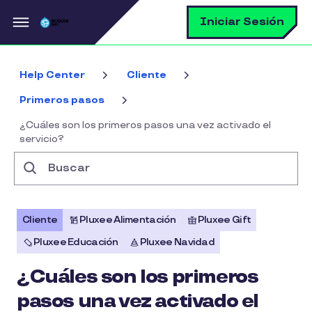
Pasar al contenido principal
B
Iniciar Sesión
Help Center
Cliente
Primeros pasos
¿Cuáles son los primeros pasos una vez activado el
servicio?
Buscar
Cliente
Pluxee Alimentación
Pluxee Gift
Pluxee Educación
Pluxee Navidad
¿Cuáles son los primeros
pasos una vez activado el