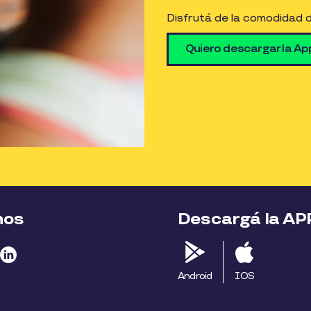
Disfrutá de la comodidad 
Quiero descargar la Ap
nos
Descargá la AP
Android
IOS