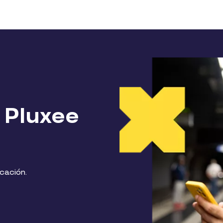
 Pluxee
icación.