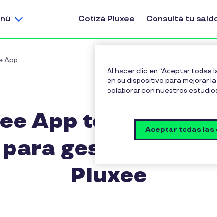
nú
Cotizá Pluxee
Consultá tu sald
e App
Al hacer clic en “Aceptar todas 
en su dispositivo para mejorar la 
colaborar con nuestros estudio
ee App tenés a la 
Aceptar todas las
 para gestionar tus
Pluxee