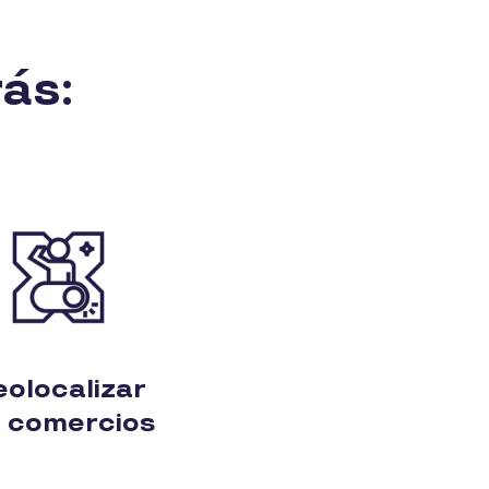
ás:
olocalizar
s comercios