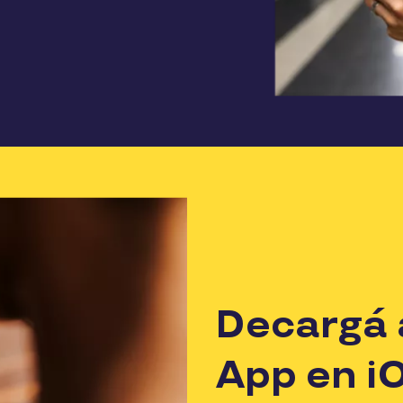
Decargá 
App en i