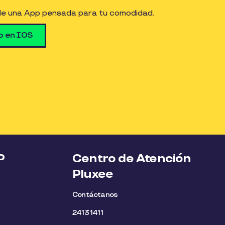
de una App pensada para tu comodidad.
p en IOS
P
Centro de Atención
Pluxee
Contáctanos
2413 1411