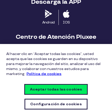
Descargá la APP
Android
IOS
Centro de Atención Pluxee
Contáctanos
2413 1411
Al hacer clic en “Aceptar todas las cookies”, usted
consumidores.uy@pluxeegroup.com
acepta que las cookies se guarden en su dispositivo
para mejorar la navegación del sitio, analizar el uso del
Centro de reclamos
mismo, y colaborar con nuestros estudios para
marketing.
Política de cookies
Política de Cookies
Políticas de privacidad
Aceptar todas las cookies
Política de divulgación de vulnerabilidades
Configuración de cookies
Configuración de cookies
© PLUXEE URUGUAY 2026