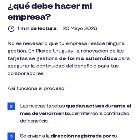
¿qué debe hacer mi
empresa?
1 min de lectura
20 Mayo 2026
1
No es necesario que tu empresa realice ninguna
min
gestión. En Pluxee Uruguay, la renovación de las
de
lectura
tarjetas se gestiona
de forma automática
para
asegurar la continuidad del beneficio para tus
colaboradores.
Así funciona el proceso:
Las nuevas tarjetas
quedan activas durante el
mes de vencimiento
, permitiendo la continuidad
del beneficio.
Se envían a la
dirección registrada por tu