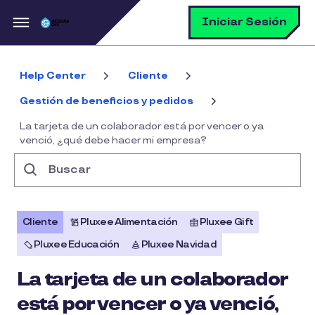
Pasar al contenido principal
B
Iniciar Sesión
Help Center
Cliente
Gestión de beneficios y pedidos
La tarjeta de un colaborador está por vencer o ya
venció, ¿qué debe hacer mi empresa?
Buscar
Cliente
Pluxee Alimentación
Pluxee Gift
Pluxee Educación
Pluxee Navidad
La tarjeta de un colaborador
está por vencer o ya venció,