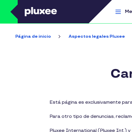
Pasar al contenido principal
Me
Página de inicio
Aspectos legales Pluxee
Can
Está página es exclusivamente para
Para otro tipo de denuncias, reclam
Pluxee International (Pluxee Int.) 