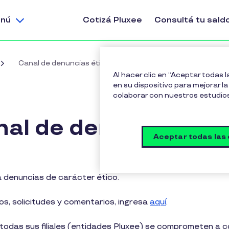
nú
Cotizá Pluxee
Consultá tu sald
Canal de denuncias éticas
Al hacer clic en “Aceptar todas 
en su dispositivo para mejorar la 
colaborar con nuestros estudio
al de denuncias ét
Aceptar todas las
 denuncias de carácter ético.
os, solicitudes y comentarios, ingresa
aquí
.
y todas sus filiales (entidades Pluxee) se comprometen a 