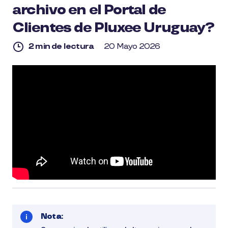
archivo en el Portal de
Clientes de Pluxee Uruguay?
2 min de lectura
20 Mayo 2026
2
min
de
lectura
Nota: