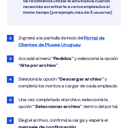
Se recomienda utilizar el alta masiva cuando
necesitás acreditarle a varios empleados al
mismo tiempo (por ejemplo, más de 3 usuarios).
Ingresá a la pantalla de inicio del
Portal de
Clientes de Pluxee Uruguay
.
Accedé al menú
“Pedidos”
y seleccioná la opción
“Alta por archivo”
.
Selecioná la opción
“Descargar archivo”
y
completá los montos a cargar de cada empleado.
Una vez completado el archivo, seleccioná la
opción
“Seleccionar archivo”
dentro del portal.
Elegí el archivo, confirmá la carga y esperá el
mensaje de confirmación
.