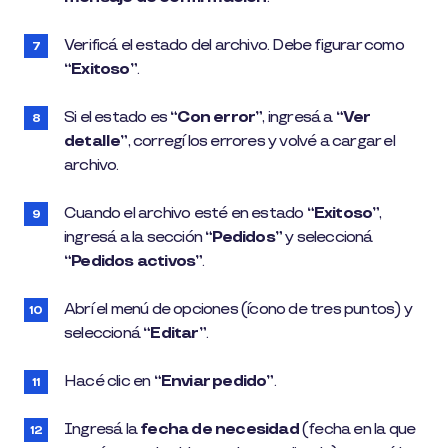
Verificá el estado del archivo. Debe figurar como
“Exitoso”
.
Si el estado es
“Con error”
, ingresá a
“Ver
detalle”
, corregí los errores y volvé a cargar el
archivo.
Cuando el archivo esté en estado
“Exitoso”
,
ingresá a la sección
“Pedidos”
y seleccioná
“Pedidos activos”
.
Abrí el menú de opciones (ícono de tres puntos) y
seleccioná
“Editar”
.
Hacé clic en
“Enviar pedido”
.
Ingresá la
fecha de necesidad
(fecha en la que