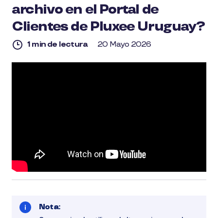
archivo en el Portal de
Clientes de Pluxee Uruguay?
1 min de lectura
20 Mayo 2026
1
min
de
lectura
Nota: