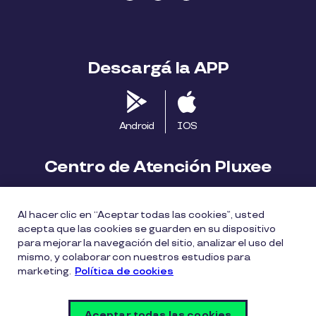
Descargá la APP
Android
IOS
Centro de Atención Pluxee
Contáctanos
2413 1411
Al hacer clic en “Aceptar todas las cookies”, usted
consumidores.uy@pluxeegroup.com
acepta que las cookies se guarden en su dispositivo
para mejorar la navegación del sitio, analizar el uso del
Centro de reclamos
mismo, y colaborar con nuestros estudios para
marketing.
Política de cookies
Política de Cookies
Políticas de privacidad
Aceptar todas las cookies