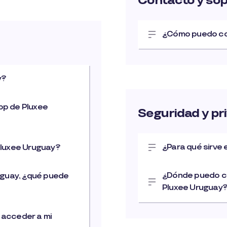
Contacto y so
¿Cómo puedo co
y?
pp de Pluxee
Seguridad y pr
¿Para qué sirve 
Pluxee Uruguay?
¿Dónde puedo con
ruguay, ¿qué puede
Pluxee Uruguay
 acceder a mi