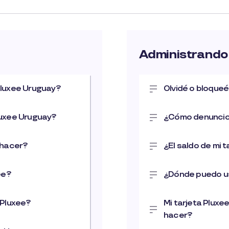
Administrando
Pluxee Uruguay?
Olvidé o bloqueé
luxee Uruguay?
¿Cómo denuncio e
 hacer?
¿El saldo de mi 
ee?
¿Dónde puedo us
 Pluxee?
Mi tarjeta Pluxe
hacer?