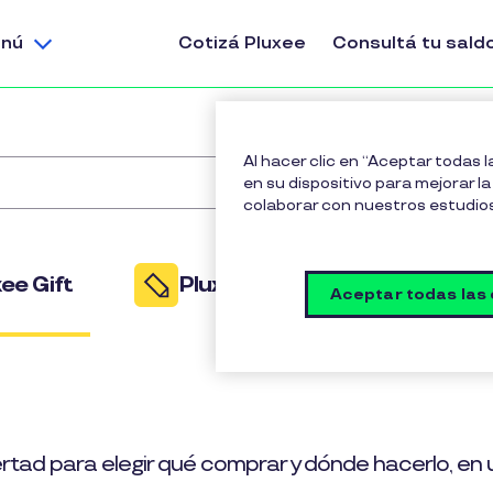
nú
Cotizá Pluxee
Consultá tu sald
Al hacer clic en “Aceptar todas 
en su dispositivo para mejorar la 
colaborar con nuestros estudio
ee Gift
Pluxee Educación
P
Aceptar todas las
bertad para elegir qué comprar y dónde hacerlo, e