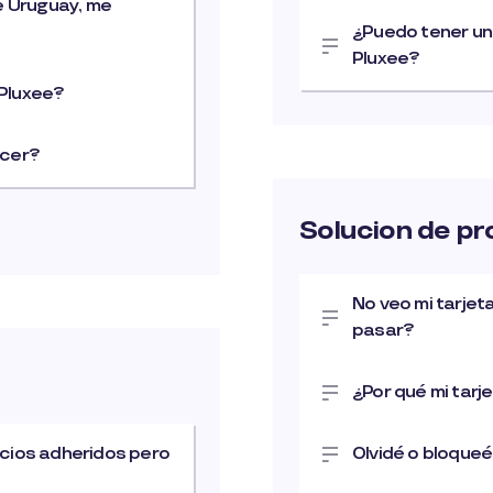
e Uruguay, me
¿Puedo tener una
Pluxee?
 Pluxee?
acer?
Solucion de p
No veo mi tarjet
pasar?
¿Por qué mi tarj
rcios adheridos pero
Olvidé o bloqueé