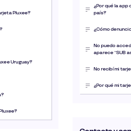
¿Por qué la app 
arjeta Pluxee?
país?
o?
¿Cómo denuncio e
No puedo accede
aparece “SUB as
luxee Uruguay?
No recibí mi tar
¿Por qué mi tar
a?
 Pluxee?