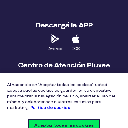
Descargá la APP
Android
IOS
Centro de Atención Pluxee
Contáctanos
2413 1411
Al hacer clic en “Aceptar todas las cookies”, usted
consumidores.uy@pluxeegroup.com
acepta que las cookies se guarden en su dispositivo
para mejorar la navegación del sitio, analizar el uso del
Centro de reclamos
mismo, y colaborar con nuestros estudios para
marketing.
Política de cookies
Política de Cookies
Políticas de privacidad
Aceptar todas las cookies