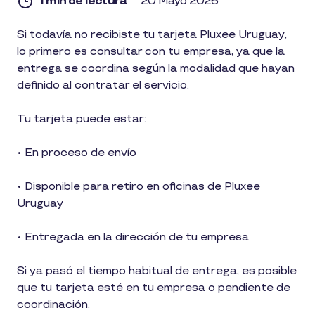
1 min de lectura
20 Mayo 2026
1
Si todavía no recibiste tu tarjeta Pluxee Uruguay,
min
lo primero es consultar con tu empresa, ya que la
de
lectura
entrega se coordina según la modalidad que hayan
definido al contratar el servicio.
Tu tarjeta puede estar:
• En proceso de envío
• Disponible para retiro en oficinas de Pluxee
Uruguay
• Entregada en la dirección de tu empresa
Si ya pasó el tiempo habitual de entrega, es posible
que tu tarjeta esté en tu empresa o pendiente de
coordinación.