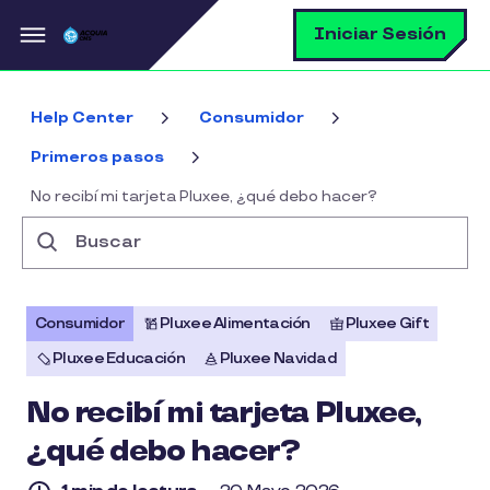
Pasar al contenido principal
B
Iniciar Sesión
Help Center
Consumidor
Primeros pasos
No recibí mi tarjeta Pluxee, ¿qué debo hacer?
Buscar
Consumidor
Pluxee Alimentación
Pluxee Gift
Pluxee Educación
Pluxee Navidad
No recibí mi tarjeta Pluxee,
¿qué debo hacer?