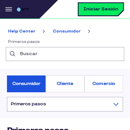
Pasar al contenido principal
B
Iniciar Sesión
Help Center
Consumidor
Primeros pasos
Buscar
Consumidor
Cliente
Comercio
Primeros pasos