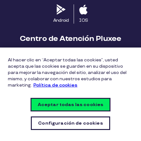
Android
IOS
Centro de Atención Pluxee
Contáctanos
2413 1411
Al hacer clic en “Aceptar todas las cookies”, usted
consumidores.uy@pluxeegroup.com
acepta que las cookies se guarden en su dispositivo
para mejorar la navegación del sitio, analizar el uso del
Centro de reclamos
mismo, y colaborar con nuestros estudios para
marketing.
Política de cookies
Política de Cookies
Políticas de privacidad
Aceptar todas las cookies
Política de divulgación de vulnerabilidades
Configuración de cookies
Configuración de cookies
© PLUXEE URUGUAY 2026