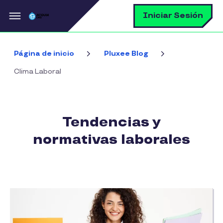
Pasar al contenido principal
B
Iniciar Sesión
Página de inicio
Pluxee Blog
Clima Laboral
Tendencias y
normativas laborales