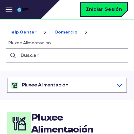
Pasar al contenido principal
B
Iniciar Sesión
Help Center
Comercio
Pluxee Alimentación
Buscar
Pluxee Alimentación
Pluxee
Alimentación