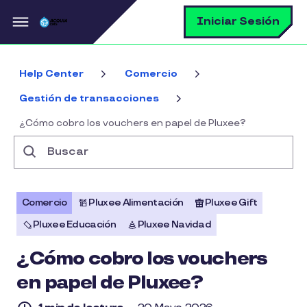
Pasar al contenido principal
B
Iniciar Sesión
Help Center
Comercio
Gestión de transacciones
¿Cómo cobro los vouchers en papel de Pluxee?
Buscar
Comercio
Pluxee Alimentación
Pluxee Gift
Pluxee Educación
Pluxee Navidad
¿Cómo cobro los vouchers
en papel de Pluxee?