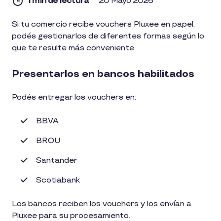
1 min de lectura
20 Mayo 2026
1
Si tu comercio recibe vouchers Pluxee en papel,
min
podés gestionarlos de diferentes formas según lo
de
lectura
que te resulte más conveniente.
Presentarlos en bancos habilitados
Podés entregar los vouchers en:
BBVA
BROU
Santander
Scotiabank
Los bancos reciben los vouchers y los envían a
Pluxee para su procesamiento.