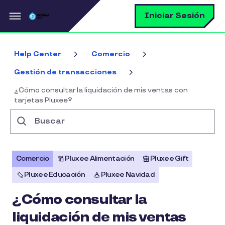
Pasar al contenido principal
B
Iniciar Sesión
Help Center
Comercio
Gestión de transacciones
¿Cómo consultar la liquidación de mis ventas con
tarjetas Pluxee?
Buscar
Comercio
Pluxee Alimentación
Pluxee Gift
Pluxee Educación
Pluxee Navidad
¿Cómo consultar la
liquidación de mis ventas