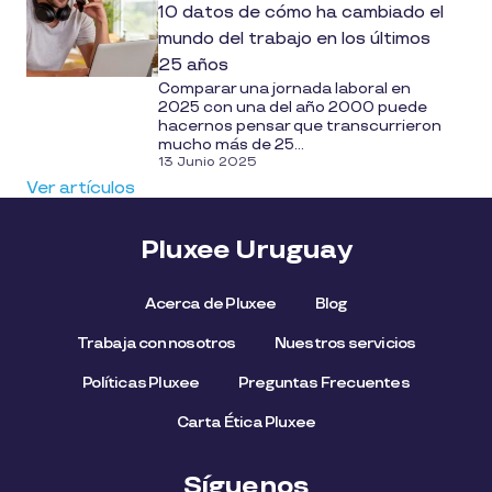
10 datos de cómo ha cambiado el
mundo del trabajo en los últimos
25 años
Comparar una jornada laboral en
2025 con una del año 2000 puede
hacernos pensar que transcurrieron
mucho más de 25...
13 Junio 2025
Ver artículos
Pluxee Uruguay
Acerca de Pluxee
Blog
Trabaja con nosotros
Nuestros servicios
Políticas Pluxee
Preguntas Frecuentes
Carta Ética Pluxee
Síguenos