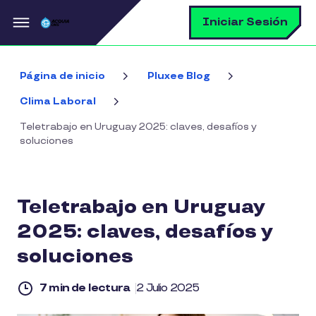
Pasar al contenido principal
B
Iniciar Sesión
Página de inicio
Pluxee Blog
Clima Laboral
Teletrabajo en Uruguay 2025: claves, desafíos y
soluciones
Teletrabajo en Uruguay
2025: claves, desafíos y
soluciones
7 min de lectura
2 Julio 2025