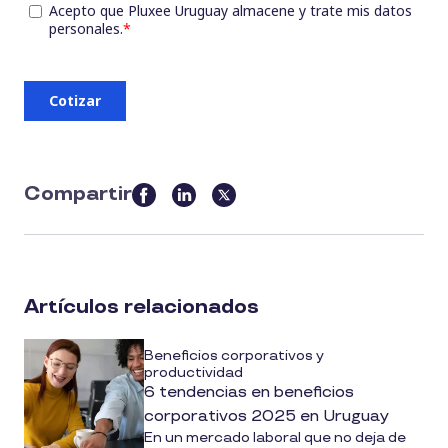
Compartir
this
article
on
social
Artículos relacionados
media
Beneficios corporativos y
productividad
6 tendencias en beneficios
corporativos 2025 en Uruguay
En un mercado laboral que no deja de