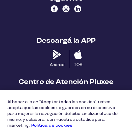
Descargá la APP
Android
IOS
Centro de Atención Pluxee
Contáctanos
2413 1411
Al hacer clic en “Aceptar todas las cookies”, usted
consumidores.uy@pluxeegroup.com
acepta que las cookies se guarden en su dispositivo
para mejorar la navegación del sitio, analizar el uso del
Centro de reclamos
mismo, y colaborar con nuestros estudios para
marketing.
Política de cookies