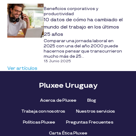
Beneficios corporativos y
productividad
10 datos de cómo ha cambiado el
mundo del trabajo en los últimos
25 años
Comparar una jornada laboral en
2025 con una del año 2000 puede
hacernos pensar que transcurrieron
mucho más de 25...
13 Junio 2025
Ver artículos
Pluxee Uruguay
Acerca de Pluxee
Blog
Trabaja con nosotros
Nuestros servicios
Políticas Pluxee
Preguntas Frecuentes
Carta Ética Pluxee