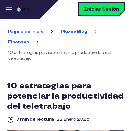
Pasar al contenido principal
B
Iniciar Sesión
Página de inicio
Pluxee Blog
Finanzas
10 estrategias para potenciar la productividad del
teletrabajo
10 estrategias para
potenciar la productividad
del teletrabajo
7 min de lectura
22 Enero 2025