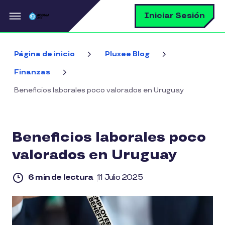
Pasar al contenido principal
B
Iniciar Sesión
Página de inicio
Pluxee Blog
Finanzas
Beneficios laborales poco valorados en Uruguay
Beneficios laborales poco
valorados en Uruguay
6 min de lectura
11 Julio 2025