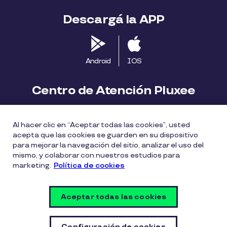
Descargá la APP
Android
IOS
Centro de Atención Pluxee
Contáctanos
2413 1411
Al hacer clic en “Aceptar todas las cookies”, usted
consumidores.uy@pluxeegroup.com
acepta que las cookies se guarden en su dispositivo
para mejorar la navegación del sitio, analizar el uso del
Centro de reclamos
mismo, y colaborar con nuestros estudios para
marketing.
Política de cookies
Política de Cookies
Políticas de privacidad
Aceptar todas las cookies
Política de divulgación de vulnerabilidades
Configuración de cookies
Configuración de cookies