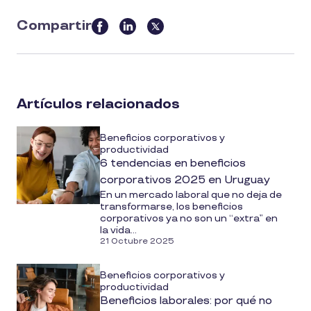
Compartir
this
article
on
social
Artículos relacionados
media
Beneficios corporativos y
productividad
6 tendencias en beneficios
corporativos 2025 en Uruguay
En un mercado laboral que no deja de
transformarse, los beneficios
corporativos ya no son un “extra” en
la vida...
21 Octubre 2025
Beneficios corporativos y
productividad
Beneficios laborales: por qué no