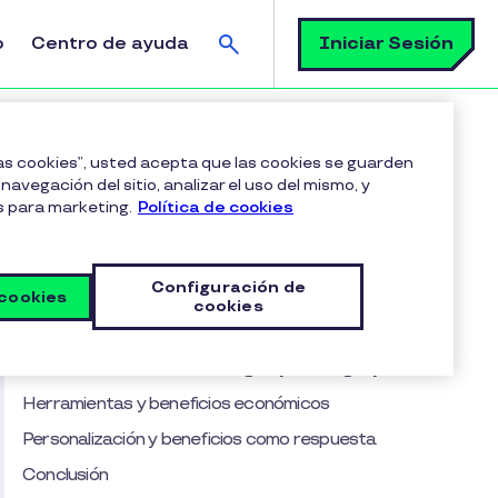
Buscar
Iniciar Sesión
o
Centro de ayuda
 el éxito de tu empresa
las cookies”, usted acepta que las cookies se guarden
navegación del sitio, analizar el uso del mismo, y
s para marketing.
Política de cookies
Tabla de contenido
¿Por qué importa tanto medir la
Configuración de
satisfacción?
 cookies
cookies
Impacto en la cultura y la reputación corporativa
Datos de referencia en la región y en Uruguay
Herramientas y beneficios económicos
Personalización y beneficios como respuesta
Conclusión