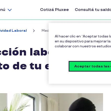
nú
Cotizá Pluxee
Consultá tu sald
ividad Laboral
Medir la satisfacción laboral: clave para
Al hacer clic en “Aceptar todas 
en su dispositivo para mejorar la 
colaborar con nuestros estudio
cción laboral:
ito de tu empresa
Aceptar todas las