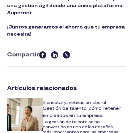
una gestión ágil desde una única plataforma:
Supernet.
¡Juntos generamos el ahorro que tu empresa
necesita!
Compartir
this
article
on
social
Artículos relacionados
media
Bienestar y motivación laboral
Gestión de talento: cómo retener
empleados en tu empresa
La gestión de talento se ha
convertido en uno de los desafíos
más importantes para las empresas