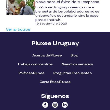
clave para el éxito de tu empresa
En Pluxee Uruguay creemos que el
bienestar de los colaboradores no es
un beneficio secundario, sino la base
para construir...
19 Septiembre 2025
Ver artículos
Pluxee Uruguay
Acerca de Pluxee
Blog
Trabaja con nosotros
Nuestros servicios
Políticas Pluxee
Preguntas Frecuentes
Carta Ética Pluxee
Síguenos