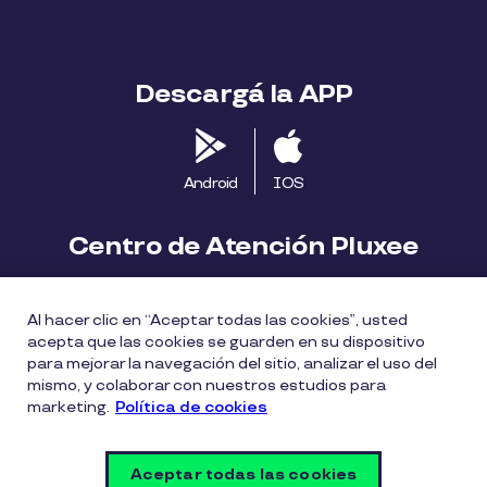
Descargá la APP
Android
IOS
Centro de Atención Pluxee
Contáctanos
2413 1411
Al hacer clic en “Aceptar todas las cookies”, usted
consumidores.uy@pluxeegroup.com
acepta que las cookies se guarden en su dispositivo
para mejorar la navegación del sitio, analizar el uso del
Centro de reclamos
mismo, y colaborar con nuestros estudios para
marketing.
Política de cookies
Política de Cookies
Políticas de privacidad
Aceptar todas las cookies