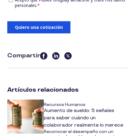
Compartir
this
article
on
social
Artículos relacionados
media
Recursos Humanos
Aumento de sueldo: 5 señales
para saber cuándo un
colaborador realmente lo merece
Reconocer el desempeño con un