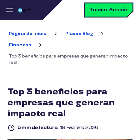
Pasar al contenido principal
B
Iniciar Sesión
Página de inicio
Pluxee Blog
Finanzas
Top 3 beneficios para empresas que generan impacto
real
Top 3 beneficios para
empresas que generan
impacto real
5 min de lectura
19 Febrero 2026