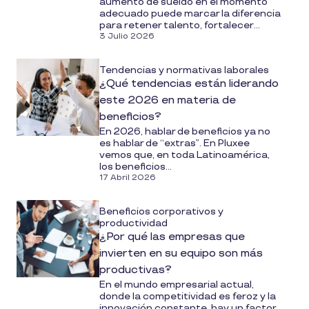
aumento de sueldo en el momento
adecuado puede marcar la diferencia
para retener talento, fortalecer...
3 Julio 2026
Tendencias y normativas laborales
¿Qué tendencias están liderando
este 2026 en materia de
beneficios?
En 2026, hablar de beneficios ya no
es hablar de “extras”. En Pluxee
vemos que, en toda Latinoamérica,
los beneficios...
17 Abril 2026
Beneficios corporativos y
productividad
¿Por qué las empresas que
invierten en su equipo son más
productivas?
En el mundo empresarial actual,
donde la competitividad es feroz y la
innovación constante, hay un factor