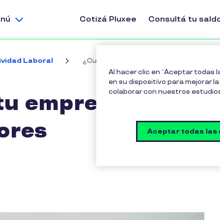
nú
Cotizá Pluxee
Consultá tu sald
ividad Laboral
¿Cuánto pierde tu empresa por tener 
Al hacer clic en “Aceptar todas 
en su dispositivo para mejorar la 
colaborar con nuestros estudio
tu empresa por
ores
Aceptar todas las