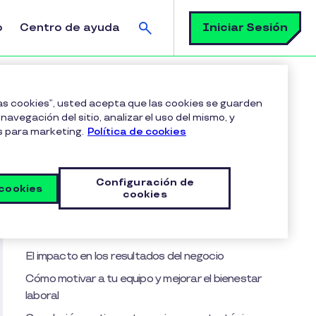
Buscar
Iniciar Sesión
o
Centro de ayuda
colaboradores desmotivados?
las cookies”, usted acepta que las cookies se guarden
navegación del sitio, analizar el uso del mismo, y
s para marketing.
Política de cookies
Tabla de contenido
Motivación laboral: un recurso clave para
Configuración de
las empresas
 cookies
cookies
¿Cuánto cuesta la desmotivación?
Motivación: una inversión con retorno
El impacto en los resultados del negocio
Cómo motivar a tu equipo y mejorar el bienestar
laboral