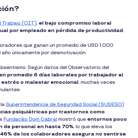
ción?
l Trabajo (OIT)
,
el bajo compromiso laboral
nual por empleado en pérdida de productividad.
boradores que ganan un promedio de USD 1.000
 año únicamente por desmotivación.
 absentismo. Según datos del Observatorio del
en promedio 6 días laborales por trabajador al
a estrés o malestar emocional
, muchas veces
mulantes.
 la
Superintendencia de Seguridad Social (SUSESO)
cias psiquiátricas por trastornos como
la
Fundação Dom Cabral
mostró que
entornos poco
n de personal en hasta 70%
, lo que eleva los
 46% de los colaboradores asegura no sentirse