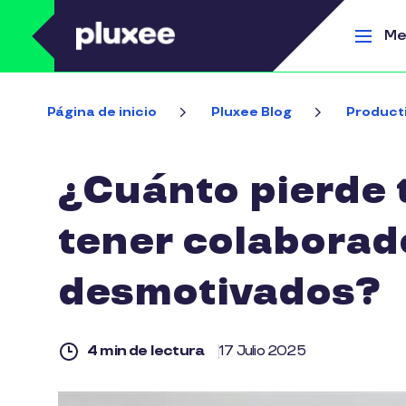
Pasar al contenido principal
Me
Página de inicio
Pluxee Blog
Product
¿Cuánto pierde 
tener colaborad
desmotivados?
4 min de lectura
17 Julio 2025