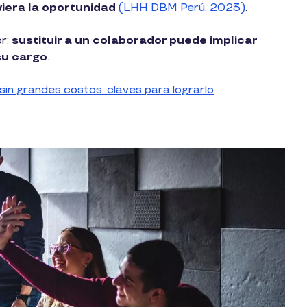
viera la oportunidad
(LHH DBM Perú, 2023)
.
or:
sustituir a un colaborador puede implicar
su cargo
.
in grandes costos: claves para lograrlo