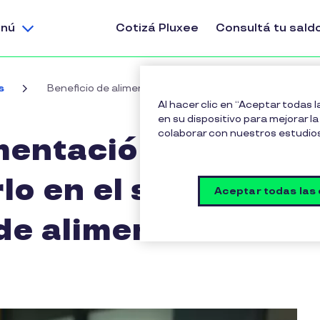
nú
Cotizá Pluxee
Consultá tu sald
s
Beneficio de alimentación: ¿conviene pagarlo en el su
Al hacer clic en “Aceptar todas 
en su dispositivo para mejorar la 
colaborar con nuestros estudio
mentación:
o en el sueldo o
Aceptar todas las
 de alimentos?