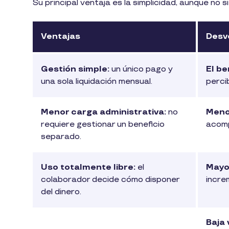
Su principal ventaja es la simplicidad, aunque no 
Ventajas
Desv
Gestión simple:
un único pago y
El be
una sola liquidación mensual.
perci
Menor carga administrativa:
no
Meno
requiere gestionar un beneficio
acomp
separado.
Uso totalmente libre:
el
Mayor
colaborador decide cómo disponer
incre
del dinero.
Baja 