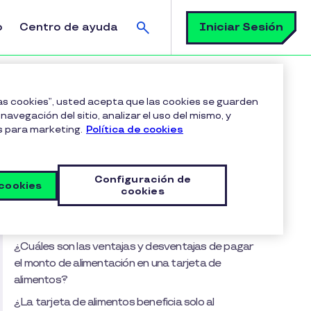
Buscar
Iniciar Sesión
o
Centro de ayuda
eldo o con una tarjeta de alimentos?
las cookies”, usted acepta que las cookies se guarden
navegación del sitio, analizar el uso del mismo, y
s para marketing.
Política de cookies
Tabla de contenido
Por qué sigue vigente el debate entre sueldo
Configuración de
y tarjeta de alimentos
 cookies
cookies
¿Cuáles son las ventajas y desventajas de pagar
el monto de alimentación dentro del sueldo?
¿Cuáles son las ventajas y desventajas de pagar
el monto de alimentación en una tarjeta de
alimentos?
¿La tarjeta de alimentos beneficia solo al