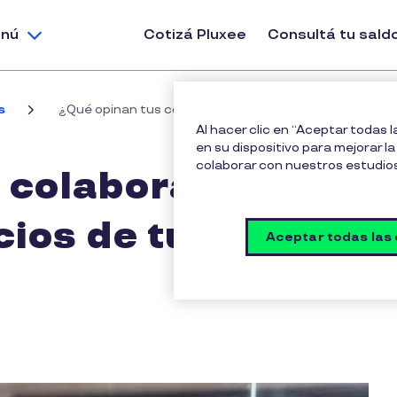
nú
Cotizá Pluxee
Consultá tu sald
s
¿Qué opinan tus colaboradores sobre los beneficios 
Al hacer clic en “Aceptar todas 
en su dispositivo para mejorar la 
colaborar con nuestros estudio
 colaboradores
cios de tu
Aceptar todas las