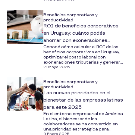
21 Octubre 2025
Beneficios corporativos y
productividad
ROI de beneficios corporativos
en Uruguay: cuánto podés
ahorrar con exoneraciones
Conocé cómo calcular el ROI de los
tributarias
beneficios corporativos en Uruguay,
optimizar el costo laboral con
exoneraciones tributarias y generar...
21 Mayo 2026
Beneficios corporativos y
productividad
Las nuevas prioridades en el
bienestar de las empresas latinas
para este 2025
En el entorno empresarial de América
Latina, el bienestar de los
colaboradores se ha convertido en
una prioridad estratégica para...
9 Enero 2025