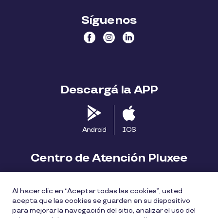
Síguenos
Descargá la APP
Android
IOS
Centro de Atención Pluxee
Contáctanos
2413 1411
Al hacer clic en “Aceptar todas las cookies”, usted
consumidores.uy@pluxeegroup.com
acepta que las cookies se guarden en su dispositivo
para mejorar la navegación del sitio, analizar el uso del
Centro de reclamos