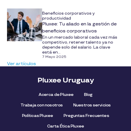
Beneficios corporativos y
productividad
Pluxee: Tu aliado en la gestión de
beneficios corporativos
En un mercado laboral cada vez más
competitivo, retener talento ya no
depende solo del salario. La clave
está en...
7 Mayo 2025
Ver artículos
Pluxee Uruguay
Acerca de Pluxee
Blog
Trabaja con nosotros
Nuestros servicios
Políticas Pluxee
Preguntas Frecuentes
Carta Ética Pluxee