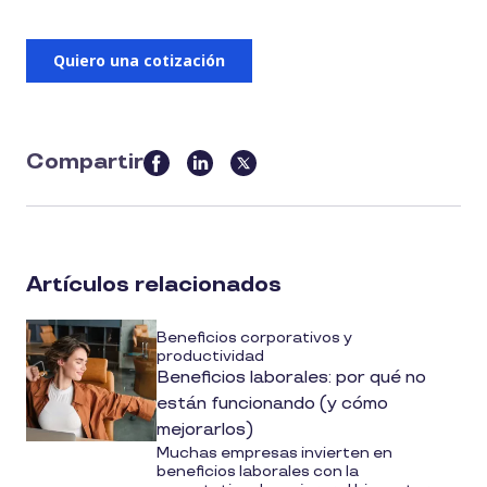
Compartir
this
article
on
social
Artículos relacionados
media
Beneficios corporativos y
productividad
Beneficios laborales: por qué no
están funcionando (y cómo
mejorarlos)
Muchas empresas invierten en
beneficios laborales con la