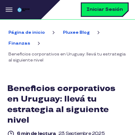
Pasar al contenido principal
B
Iniciar Sesión
Página de inicio
Pluxee Blog
Finanzas
Beneficios corporativos en Uruguay: llevá tu estrategia
al siguiente nivel
Beneficios corporativos
en Uruguay: llevá tu
estrategia al siguiente
nivel
6 min de lectura
23 Septiembre 2025