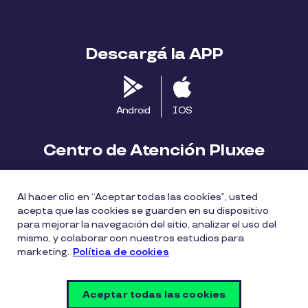
Descargá la APP
Android
IOS
Centro de Atención Pluxee
Contáctanos
2413 1411
Al hacer clic en “Aceptar todas las cookies”, usted
consumidores.uy@pluxeegroup.com
acepta que las cookies se guarden en su dispositivo
para mejorar la navegación del sitio, analizar el uso del
Centro de reclamos
mismo, y colaborar con nuestros estudios para
marketing.
Política de cookies
Política de Cookies
Políticas de privacidad
Aceptar todas las cookies
Política de divulgación de vulnerabilidades