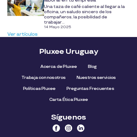
laboral en tu empresa
Una taza de café caliente al llegar a la
oficina, un saludo sincero de los
compañeros, la posibilidad de
trabajar...
14 Mayo 2025
Ver artículos
Pluxee Uruguay
Acerca de Pluxee
Blog
Trabaja con nosotros
Nuestros servicios
Políticas Pluxee
Preguntas Frecuentes
Carta Ética Pluxee
Síguenos