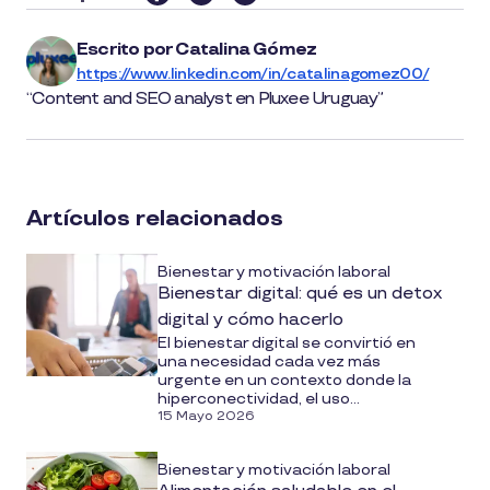
this
article
Escrito por
Catalina Gómez
on
https://www.linkedin.com/in/catalinagomez00/
social
Content and SEO analyst en Pluxee Uruguay
media
Artículos relacionados
Bienestar y motivación laboral
Bienestar digital: qué es un detox
digital y cómo hacerlo
El bienestar digital se convirtió en
una necesidad cada vez más
urgente en un contexto donde la
hiperconectividad, el uso...
15 Mayo 2026
Bienestar y motivación laboral