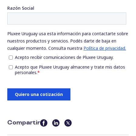
Compartir
this
article