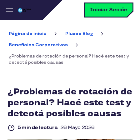
Pasar al contenido principal
B
Iniciar Sesión
Página de inicio
Pluxee Blog
Beneficios Corporativos
¿Problemas de rotación de personal? Hacé este test y
detectá posibles causas
¿Problemas de rotación de
personal? Hacé este test y
detectá posibles causas
5 min de lectura
26 Mayo 2026