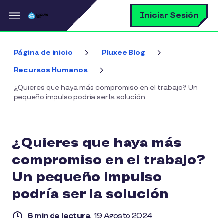
Pasar al contenido principal
B
Iniciar Sesión
Página de inicio
Pluxee Blog
Recursos Humanos
¿Quieres que haya más compromiso en el trabajo? Un
pequeño impulso podría ser la solución
¿Quieres que haya más
compromiso en el trabajo?
Un pequeño impulso
podría ser la solución
6 min de lectura
19 Agosto 2024