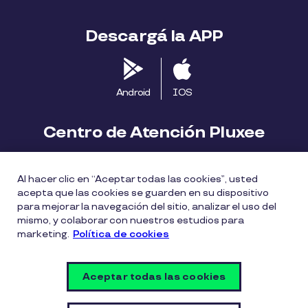
Descargá la APP
Android
IOS
Centro de Atención Pluxee
Contáctanos
2413 1411
Al hacer clic en “Aceptar todas las cookies”, usted
consumidores.uy@pluxeegroup.com
acepta que las cookies se guarden en su dispositivo
para mejorar la navegación del sitio, analizar el uso del
Centro de reclamos
mismo, y colaborar con nuestros estudios para
marketing.
Política de cookies
Política de Cookies
Políticas de privacidad
Aceptar todas las cookies
Política de divulgación de vulnerabilidades
Configuración de cookies