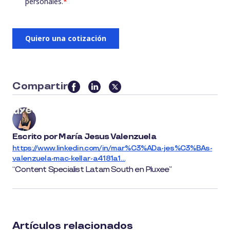
Compartir
this
article
on
social
Escrito por
María Jesus Valenzuela
media
https://www.linkedin.com/in/mar%C3%ADa-jes%C3%BAs-
valenzuela-mac-kellar-a4181a1…
Content Specialist Latam South en Pluxee
Artículos relacionados