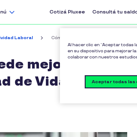
nú
Cotizá Pluxee
Consultá tu sald
ividad Laboral
Cómo Pluxee puede mejorar el Índice de
Al hacer clic en “Aceptar todas 
en su dispositivo para mejorar la 
colaborar con nuestros estudio
de mejorar el
ad de Vida (ICV)
Aceptar todas las