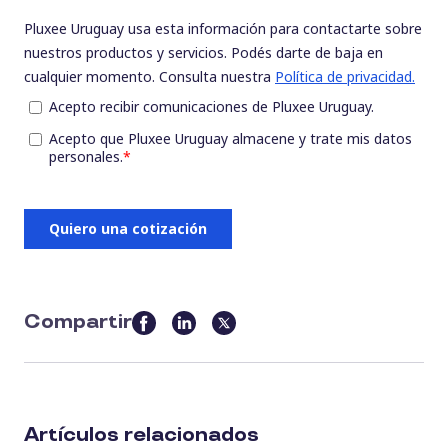
Compartir
this
article
on
social
Artículos relacionados
media