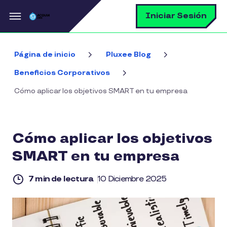
Pasar al contenido principal
B
Iniciar Sesión
Página de inicio
Pluxee Blog
Beneficios Corporativos
Cómo aplicar los objetivos SMART en tu empresa
Cómo aplicar los objetivos
SMART en tu empresa
7 min de lectura
10 Diciembre 2025