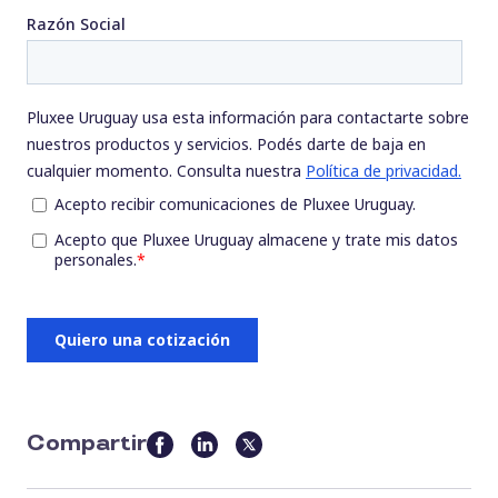
Compartir
this
article