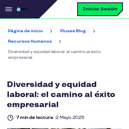
Pasar al contenido principal
B
Iniciar Sesión
Página de inicio
Pluxee Blog
Recursos Humanos
Diversidad y equidad laboral: el camino al éxito
empresarial
Diversidad y equidad
laboral: el camino al éxito
empresarial
7 min de lectura
2 Mayo 2025