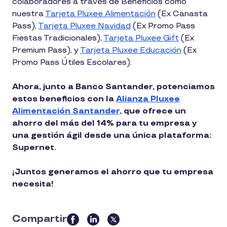
colaboradores a través de Beneficios como
nuestra
Tarjeta Pluxee Alimentación
(Ex Canasta
Pass),
Tarjeta Pluxee Navidad
(Ex Promo Pass
Fiestas Tradicionales),
Tarjeta Pluxee Gift
(Ex
Premium Pass), y
Tarjeta Pluxee Educación
(Ex
Promo Pass Útiles Escolares).
Ahora, junto a Banco Santander, potenciamos
estos beneficios con la
Alianza Pluxee
Alimentación Santander
, que ofrece un
ahorro del más del 14% para tu empresa y
una gestión ágil desde una única plataforma:
Supernet.
¡Juntos generamos el ahorro que tu empresa
necesita!
Compartir
this